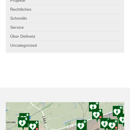
Projekte
Die Allianz Defiversicherung
Rechtliches
Versicherungsantrag
Schmölln
Service
Marktinformationen
Über Definetz
Service: Defibrillatoren
Uncategorized
Service: Wandschränke
Service: Hersteller
Download Printmedien
Adressänderung
Freie Stellen
Spenden
Der Definetz-Spendenrechner