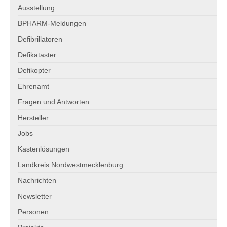
Projekte
Ausstellung
BPHARM-Meldungen
Projekte für Gemeinden
Defibrillatoren
Projekte für Vereine
Defikataster
Projekte für Unternehmen
Defikopter
Ehrenamt
110 BPM Tour
Fragen und Antworten
Survivors – Den Herztod überleben
Hersteller
Überlebende
Jobs
Kastenlösungen
Ausstellung
Landkreis Nordwestmecklenburg
Defikataster
Nachrichten
Defibrillator melden
Newsletter
Personen
Service