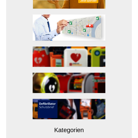
Jobs
Ehrenamt
Partner
Kommunen
Organisationen
Wissenschaft
Sponsoren und Förderer
Geschäftsstelle
Kontakt
Nachrichten
BFARM: Sicherheitswarnungen
Kategorien