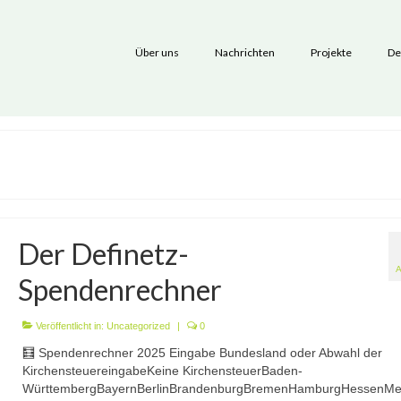
Über uns
Nachrichten
Projekte
De
Der Definetz-
Spendenrechner
Veröffentlicht in:
Uncategorized
|
0
🧮 Spendenrechner 2025 Eingabe Bundesland oder Abwahl der
KirchensteuereingabeKeine KirchensteuerBaden-
WürttembergBayernBerlinBrandenburgBremenHamburgHessenMec