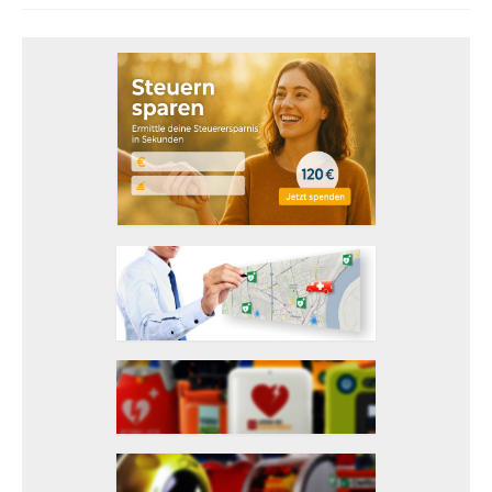
Projekte
Projekte für Gemeinden
Projekte für Vereine
Projekte für Unternehmen
110 BPM Tour
Survivors – Den Herztod überleben
Überlebende
Ausstellung
Defikataster
Defibrillator melden
Service