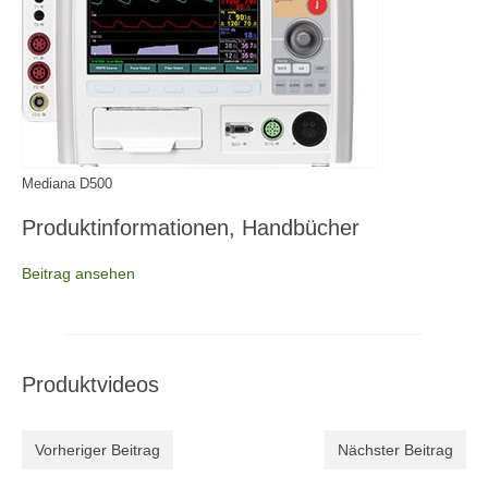
Jobs
Ehrenamt
Partner
Kommunen
Mediana D500
Organisationen
Produktinformationen, Handbücher
Wissenschaft
Beitrag ansehen
Sponsoren und Förderer
Geschäftsstelle
Kontakt
Produktvideos
Nachrichten
Vorheriger Beitrag
Nächster Beitrag
BFARM: Sicherheitswarnungen