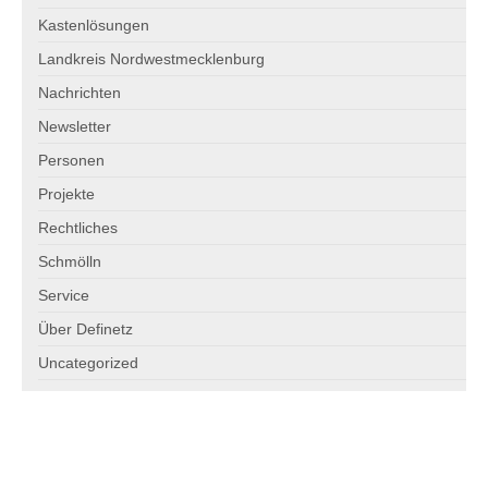
Anlassspenden für Definetz
Kastenlösungen
Landkreis Nordwestmecklenburg
Spenden Sie Ihre alten Münzen und Scheine
Nachrichten
Newsletter
Personen
Projekte
Rechtliches
Schmölln
Service
Über Definetz
Uncategorized