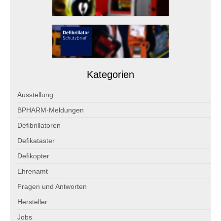
Die Allianz Defiversicherung
Versicherungsantrag
Marktinformationen
Service: Defibrillatoren
Kategorien
Service: Wandschränke
Ausstellung
Service: Hersteller
BPHARM-Meldungen
Defibrillatoren
Download Printmedien
Defikataster
Adressänderung
Defikopter
Freie Stellen
Ehrenamt
Fragen und Antworten
Spenden
Hersteller
Der Definetz-Spendenrechner
Jobs