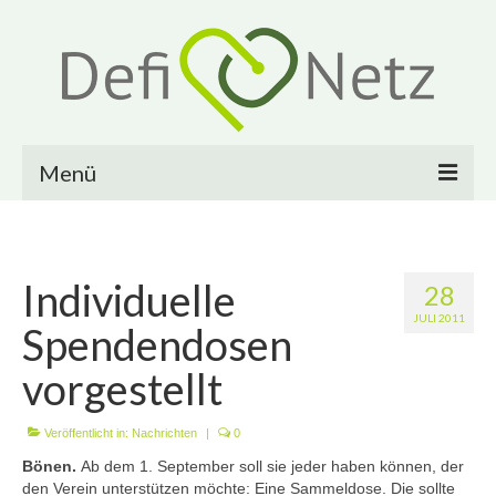
Menü
Über uns
Warum machen wir das?
Individuelle
28
JULI 2011
Milestones
Spendendosen
Vorstand
vorgestellt
Mitglied werden
Veröffentlicht in:
Nachrichten
|
0
Mitmachen
Bönen.
Ab dem 1. September soll sie jeder haben können, der
den Verein unterstützen möchte: Eine Sammeldose. Die sollte