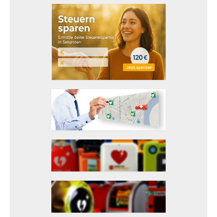
Projekte
Projekte für Gemeinden
Projekte für Vereine
Projekte für Unternehmen
110 BPM Tour
Survivors – Den Herztod überleben
Überlebende
Ausstellung
Defikataster
Defibrillator melden
Service