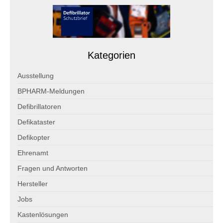
Die Allianz Defiversicherung
Versicherungsantrag
Marktinformationen
Kategorien
Service: Defibrillatoren
Ausstellung
Service: Wandschränke
BPHARM-Meldungen
Defibrillatoren
Service: Hersteller
Defikataster
Download Printmedien
Defikopter
Adressänderung
Ehrenamt
Fragen und Antworten
Freie Stellen
Hersteller
Spenden
Jobs
Der Definetz-Spendenrechner
Kastenlösungen