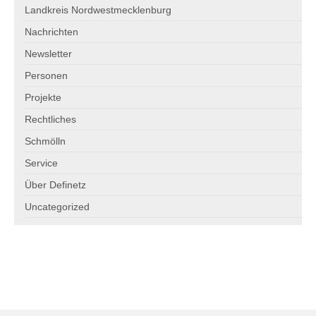
Landkreis Nordwestmecklenburg
Anlassspenden für Definetz
Nachrichten
Spenden Sie Ihre alten Münzen und Scheine
Newsletter
Personen
Projekte
Rechtliches
Schmölln
Service
Über Definetz
Uncategorized