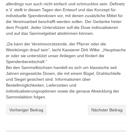
Jobs
allerdings nun auch nicht einfach und schmucklos sein. Definetz
e.V. stellt in diesen Tagen den Entwurf und das Konzept für
Ehrenamt
individuelle Spendendosen vor, mit denen zusätzliche Mittel für
die Vereinsarbeit beschafft werden sollen. Der Gedanke hinter
Partner
dem Projekt: Jeder Unterstützer soll die Dose indivualisieren
und auf das Sammelgebiet abstimmen können.
Kommunen
„Da kann der Vereinsvorsitzende, der Pfarrer oder die
Weinkönigin drauf sein“, lacht Kassierer Dirk Wilke: „Hauptsache
Organisationen
er oder sie unterstützt unser Anliegen und fördert die
Spendenbereitschaft.“
Wissenschaft
Bei den Sammelbüchsen handelt es sich um klassische seit
Jahren eingesetzte Dosen, die mit einem Bügel, Drahtschleife
Sponsoren und Förderer
und Siegel gesichert sind. Informationen über
Bestellmöglichkeiten, Lieferzeiten und
Geschäftsstelle
individualisierungsoptionen sowie die genaue Abwicklung der
Sammelaktion folgen.
Kontakt
Vorheriger Beitrag
Nächster Beitrag
Nachrichten
BFARM: Sicherheitswarnungen