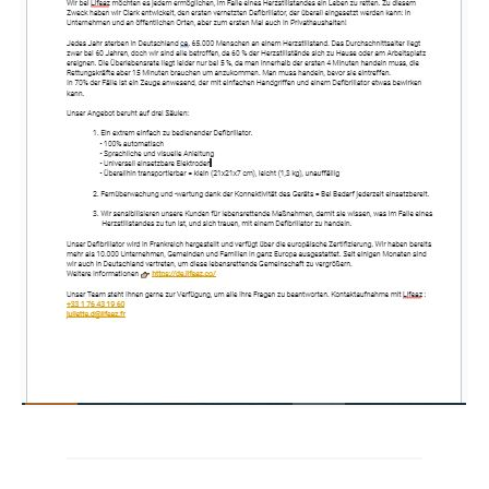
Anlassspenden für Definetz
Spenden Sie Ihre alten Münzen und Scheine