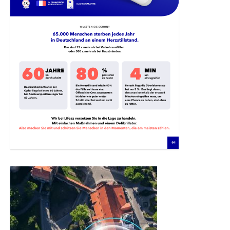
Projekte
Projekte für Gemeinden
Projekte für Vereine
Projekte für Unternehmen
110 BPM Tour
Survivors – Den Herztod überleben
Überlebende
Ausstellung
Defikataster
Defibrillator melden
Service