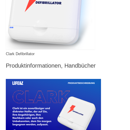
Jobs
Ehrenamt
Partner
Kommunen
Organisationen
Clark Defibrillator
Wissenschaft
Produktinformationen, Handbücher
Sponsoren und Förderer
Geschäftsstelle
Kontakt
Nachrichten
BFARM: Sicherheitswarnungen