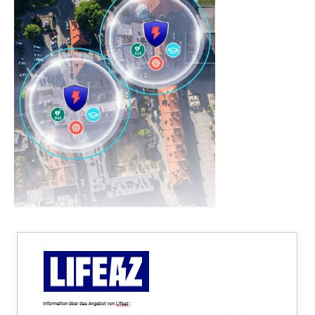
Die Allianz Defiversicherung
Versicherungsantrag
Marktinformationen
Service: Defibrillatoren
Service: Wandschränke
Service: Hersteller
Download Printmedien
Adressänderung
Freie Stellen
Spenden
Der Definetz-Spendenrechner