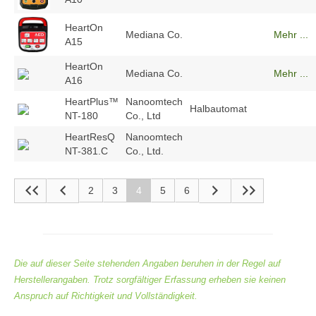
Projekte für Gemeinden
HeartOn
Projekte für Vereine
Mediana Co.
Mehr ...
A15
Projekte für Unternehmen
HeartOn
Mediana Co.
Mehr ...
A16
110 BPM Tour
HeartPlus™
Nanoomtech
Halbautomat
Survivors – Den Herztod überleben
NT-180
Co., Ltd
HeartResQ
Nanoomtech
Überlebende
NT-381.C
Co., Ltd.
Ausstellung
2
3
4
5
6
Defikataster
Defibrillator melden
Service
Die auf dieser Seite stehenden Angaben beruhen in der Regel auf
Herstellerangaben. Trotz sorgfältiger Erfassung erheben sie keinen
Die Allianz Defiversicherung
Anspruch auf Richtigkeit und Vollständigkeit.